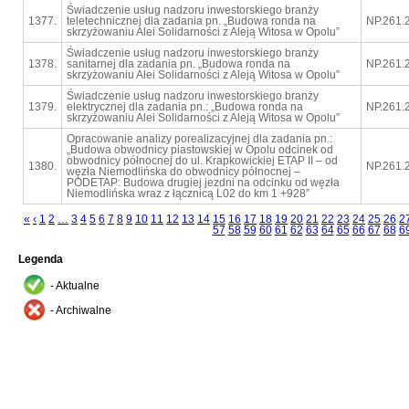
Świadczenie usług nadzoru inwestorskiego branży
1377.
teletechnicznej dla zadania pn. „Budowa ronda na
NP.261.
skrzyżowaniu Alei Solidarności z Aleją Witosa w Opolu”
Świadczenie usług nadzoru inwestorskiego branży
1378.
sanitarnej dla zadania pn. „Budowa ronda na
NP.261.
skrzyżowaniu Alei Solidarności z Aleją Witosa w Opolu”
Świadczenie usług nadzoru inwestorskiego branży
1379.
elektrycznej dla zadania pn.: „Budowa ronda na
NP.261.
skrzyżowaniu Alei Solidarności z Aleją Witosa w Opolu”
Opracowanie analizy porealizacyjnej dla zadania pn.:
„Budowa obwodnicy piastowskiej w Opolu odcinek od
obwodnicy północnej do ul. Krapkowickiej ETAP II – od
1380.
NP.261.
węzła Niemodlińska do obwodnicy północnej –
PODETAP: Budowa drugiej jezdni na odcinku od węzła
Niemodlińska wraz z łącznicą L02 do km 1 +928”
«
‹
1
2
…
3
4
5
6
7
8
9
10
11
12
13
14
15
16
17
18
19
20
21
22
23
24
25
26
2
57
58
59
60
61
62
63
64
65
66
67
68
6
Legenda
- Aktualne
- Archiwalne