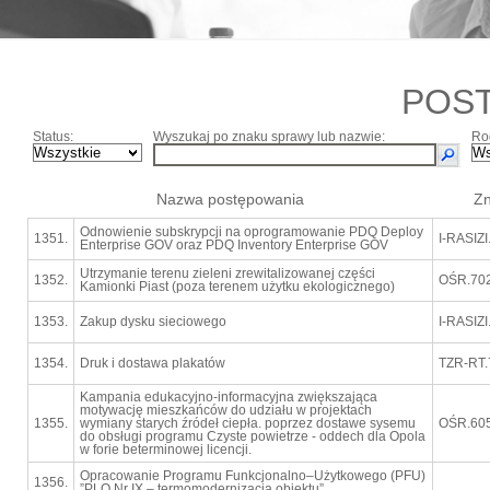
POS
Status:
Wyszukaj po znaku sprawy lub nazwie:
Ro
Nazwa postępowania
Zn
Odnowienie subskrypcji na oprogramowanie PDQ Deploy
1351.
I-RASIZ
Enterprise GOV oraz PDQ Inventory Enterprise GOV
Utrzymanie terenu zieleni zrewitalizowanej części
1352.
OŚR.702
Kamionki Piast (poza terenem użytku ekologicznego)
1353.
Zakup dysku sieciowego
I-RASIZ
1354.
Druk i dostawa plakatów
TZR-RT.
Kampania edukacyjno-informacyjna zwiększająca
motywację mieszkańców do udziału w projektach
1355.
wymiany starych źródeł ciepła. poprzez dostawe sysemu
OŚR.605
do obsługi programu Czyste powietrze - oddech dla Opola
w forie beterminowej licencji.
Opracowanie Programu Funkcjonalno–Użytkowego (PFU)
1356.
”PLO Nr IX – termomodernizacja obiektu”