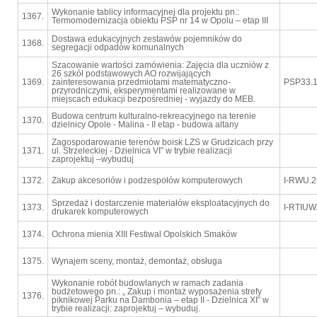
Wykonanie tablicy informacyjnej dla projektu pn.:
1367.
Termomodernizacja obiektu PSP nr 14 w Opolu – etap III
Dostawa edukacyjnych zestawów pojemników do
1368.
segregacji odpadów komunalnych
Szacowanie wartości zamówienia: Zajęcia dla uczniów z
26 szkół podstawowych AO rozwijających
1369.
zainteresowania przedmiotami matematyczno-
PSP33.1
przyrodniczymi, eksperymentami realizowane w
miejscach edukacji bezpośredniej - wyjazdy do MEB.
Budowa centrum kulturalno-rekreacyjnego na terenie
1370.
dzielnicy Opole - Malina - II etap - budowa altany
Zagospodarowanie terenów boisk LZS w Grudzicach przy
1371.
ul. Strzeleckiej - Dzielnica VI” w trybie realizacji
zaprojektuj –wybuduj
1372.
Zakup akcesoriów i podzespołów komputerowych
I-RWU.2
Sprzedaż i dostarczenie materiałów eksploatacyjnych do
1373.
I-RTIUW
drukarek komputerowych
1374.
Ochrona mienia XIII Festiwal Opolskich Smaków
1375.
Wynajem sceny, montaż, demontaż, obsługa
Wykonanie robót budowlanych w ramach zadania
budżetowego pn.: „ Zakup i montaż wyposażenia strefy
1376.
piknikowej Parku na Dambonia – etap II - Dzielnica XI” w
trybie realizacji: zaprojektuj – wybuduj.