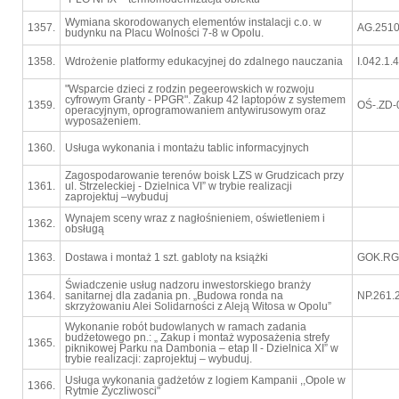
Wymiana skorodowanych elementów instalacji c.o. w
1357.
AG.2510
budynku na Placu Wolności 7-8 w Opolu.
1358.
Wdrożenie platformy edukacyjnej do zdalnego nauczania
I.042.1.
"Wsparcie dzieci z rodzin pegeerowskich w rozwoju
cyfrowym Granty - PPGR". Zakup 42 laptopów z systemem
1359.
OŚ-.ZD-
operacyjnym, oprogramowaniem antywirusowym oraz
wyposażeniem.
1360.
Usługa wykonania i montażu tablic informacyjnych
Zagospodarowanie terenów boisk LZS w Grudzicach przy
1361.
ul. Strzeleckiej - Dzielnica VI” w trybie realizacji
zaprojektuj –wybuduj
Wynajem sceny wraz z nagłośnieniem, oświetleniem i
1362.
obsługą
1363.
Dostawa i montaż 1 szt. gabloty na książki
GOK.RGO
Świadczenie usług nadzoru inwestorskiego branży
1364.
sanitarnej dla zadania pn. „Budowa ronda na
NP.261.
skrzyżowaniu Alei Solidarności z Aleją Witosa w Opolu”
Wykonanie robót budowlanych w ramach zadania
budżetowego pn.: „ Zakup i montaż wyposażenia strefy
1365.
piknikowej Parku na Dambonia – etap II - Dzielnica XI” w
trybie realizacji: zaprojektuj – wybuduj.
Usługa wykonania gadżetów z logiem Kampanii ,,Opole w
1366.
Rytmie Życzliwosci"