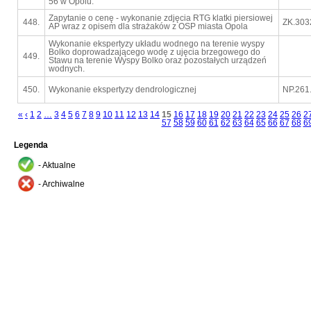
56 w Opolu.
Zapytanie o cenę - wykonanie zdjęcia RTG klatki piersiowej
448.
ZK.303
AP wraz z opisem dla strażaków z OSP miasta Opola
Wykonanie ekspertyzy układu wodnego na terenie wyspy
Bolko doprowadzającego wodę z ujęcia brzegowego do
449.
Stawu na terenie Wyspy Bolko oraz pozostałych urządzeń
wodnych.
450.
Wykonanie ekspertyzy dendrologicznej
NP.261
«
‹
1
2
…
3
4
5
6
7
8
9
10
11
12
13
14
15
16
17
18
19
20
21
22
23
24
25
26
2
57
58
59
60
61
62
63
64
65
66
67
68
6
Legenda
- Aktualne
- Archiwalne