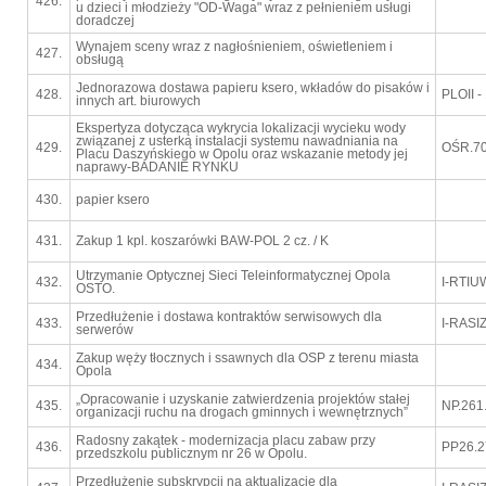
426.
u dzieci i młodzieży "OD-Waga" wraz z pełnieniem usługi
doradczej
Wynajem sceny wraz z nagłośnieniem, oświetleniem i
427.
obsługą
Jednorazowa dostawa papieru ksero, wkładów do pisaków i
428.
PLOII -
innych art. biurowych
Ekspertyza dotycząca wykrycia lokalizacji wycieku wody
związanej z usterką instalacji systemu nawadniania na
429.
OŚR.70
Placu Daszyńskiego w Opolu oraz wskazanie metody jej
naprawy-BADANIE RYNKU
430.
papier ksero
431.
Zakup 1 kpl. koszarówki BAW-POL 2 cz. / K
Utrzymanie Optycznej Sieci Teleinformatycznej Opola
432.
I-RTIU
OSTO.
Przedłużenie i dostawa kontraktów serwisowych dla
433.
I-RASIZ
serwerów
Zakup węży tłocznych i ssawnych dla OSP z terenu miasta
434.
Opola
„Opracowanie i uzyskanie zatwierdzenia projektów stałej
435.
NP.261
organizacji ruchu na drogach gminnych i wewnętrznych”
Radosny zakątek - modernizacja placu zabaw przy
436.
PP26.2
przedszkolu publicznym nr 26 w Opolu.
Przedłużenie subskrypcji na aktualizacje dla