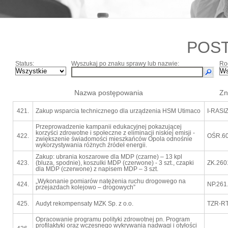
POS
Status:
Wyszukaj po znaku sprawy lub nazwie:
Ro
Nazwa postępowania
Zn
421.
Zakup wsparcia technicznego dla urządzenia HSM Utimaco
I-RASI
Przeprowadzenie kampanii edukacyjnej pokazującej
korzyści zdrowotne i społeczne z eliminacji niskiej emisji -
422.
OŚR.60
zwiększenie świadomości mieszkańców Opola odnośnie
wykorzystywania różnych źródeł energii.
Zakup: ubrania koszarowe dla MDP (czarne) – 13 kpl
423.
(bluza, spodnie), koszulki MDP (czerwone) - 3 szt., czapki
ZK.260
dla MDP (czerwone) z napisem MDP – 3 szt.
„Wykonanie pomiarów natężenia ruchu drogowego na
424.
NP.261
przejazdach kolejowo – drogowych”
425.
Audyt rekompensaty MZK Sp. z o.o.
TZR-RT
Opracowanie programu polityki zdrowotnej pn. Program
profilaktyki oraz wczesnego wykrywania nadwagi i otyłości