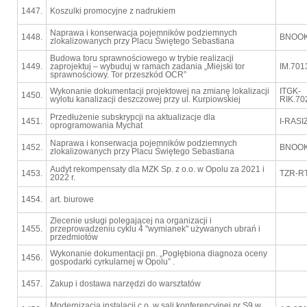
1447.
Koszulki promocyjne z nadrukiem
Naprawa i konserwacja pojemników podziemnych
1448.
BNOOK
zlokalizowanych przy Placu Świętego Sebastiana
Budowa toru sprawnościowego w trybie realizacji
1449.
zaprojektuj – wybuduj w ramach zadania „Miejski tor
IM.701
sprawnościowy. Tor przeszkód OCR”
Wykonanie dokumentacji projektowej na zmianę lokalizacji
ITGK-
1450.
wylotu kanalizacji deszczowej przy ul. Kurpiowskiej
RIK.70
Przedłużenie subskrypcji na aktualizacje dla
1451.
I-RASI
oprogramowania Mychat
Naprawa i konserwacja pojemników podziemnych
1452.
BNOOK
zlokalizowanych przy Placu Świętego Sebastiana
Audyt rekompensaty dla MZK Sp. z o.o. w Opolu za 2021 i
1453.
TZR-RT
2022 r.
1454.
art. biurowe
Zlecenie usługi polegającej na organizacji i
1455.
przeprowadzeniu cyklu 4 "wymianek" używanych ubrań i
przedmiotów
Wykonanie dokumentacji pn. „Pogłębiona diagnoza oceny
1456.
gospodarki cyrkularnej w Opolu” .
1457.
Zakup i dostawa narzędzi do warsztatów
Modernizacja instalacji c.o. w sali konferencyjnej nr S9 w