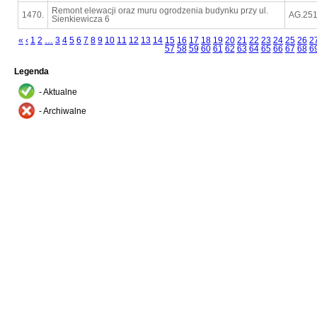
Remont elewacji oraz muru ogrodzenia budynku przy ul.
1470.
AG.251
Sienkiewicza 6
«
‹
1
2
…
3
4
5
6
7
8
9
10
11
12
13
14
15
16
17
18
19
20
21
22
23
24
25
26
2
57
58
59
60
61
62
63
64
65
66
67
68
6
Legenda
- Aktualne
- Archiwalne