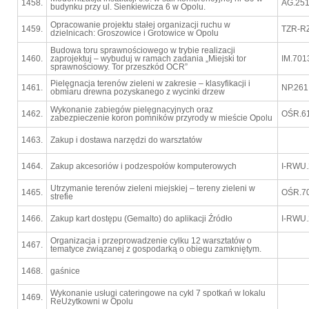
1458.
AG.251
budynku przy ul. Sienkiewicza 6 w Opolu.
Opracowanie projektu stałej organizacji ruchu w
1459.
TZR-RZ
dzielnicach: Groszowice i Grotowice w Opolu
Budowa toru sprawnościowego w trybie realizacji
1460.
zaprojektuj – wybuduj w ramach zadania „Miejski tor
IM.701
sprawnościowy. Tor przeszkód OCR”
Pielęgnacja terenów zieleni w zakresie – klasyfikacji i
1461.
NP.261
obmiaru drewna pozyskanego z wycinki drzew
Wykonanie zabiegów pielęgnacyjnych oraz
1462.
OŚR.61
zabezpieczenie koron pomników przyrody w mieście Opolu
1463.
Zakup i dostawa narzędzi do warsztatów
1464.
Zakup akcesoriów i podzespołów komputerowych
I-RWU.
Utrzymanie terenów zieleni miejskiej – tereny zieleni w
1465.
OŚR.70
strefie
1466.
Zakup kart dostępu (Gemalto) do aplikacji Źródło
I-RWU.
Organizacja i przeprowadzenie cylku 12 warsztatów o
1467.
tematyce związanej z gospodarką o obiegu zamkniętym.
1468.
gaśnice
Wykonanie usługi cateringowe na cykl 7 spotkań w lokalu
1469.
ReUżytkowni w Opolu