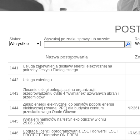
POS
Status:
Wyszukaj po znaku sprawy lub nazwie:
Ro
Nazwa postępowania
Zn
Usługa zapewnienia dostawy energii elektrycznej na
1441.
potrzeby Festynu Ekologicznego
1442.
Usługa cateringu
Zlecenie usługi polegającej na organizacji i
1443.
przeprowadzeniu cyklu 4 "wymianek" używanych ubrań i
przedmiotów
Zakup energii elektrycznej do punktów poboru energii
1444.
elektrycznej (zwanej PPE) dla budynku centrum
NP.261
przesiadkowego Opole Główne
Wynajem namiotów na festyn ekologiczny w dniu
1445.
25.06.2022r.
Upgrade licencji oprogramowania ESET do wersji ESET
1446.
I-RASI
PROTECT Enterprise ON-PREM