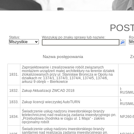
POS
Status:
Wyszukaj po znaku sprawy lub nazwie:
Ro
Nazwa postępowania
Z
Zaprojektowanie i zrealizowanie robót związanych
montażem urządzeń małej architektury na terenie działek
1831.
zlokalizowanych przy ul. Stanisław Bronicza w Opolu na
działkach nr. 1374/1, 1374/3, 1374/4, 1374/5, 1374/6,
arkusz 9 obręb – Bierkowice
I-
1832.
Zakup Aktualizacji ZWCAD 2018
RUSIWU
I-
1833.
Zakup licencji wieczystej AutoTURN
RUSIWU
Świadczenie usług nadzoru inwestorskiego branży
teletechnicznej nad realizacją zadania inwestycyjnego pn.
1834.
NP.260.
„Przebudowa chodnika w ciągu ul. 1 Maja” - zakres
opcjonalny robót
Świadczenie usług nadzoru inwestorskiego branży
sanitarnej nad realizacją zadania inwestycyjnego pn.