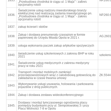
1835.
NP.260.
„Przebudowa chodnika w ciągu ul. 1 Maja” - zakres
opcjonalny robót
Świadczenie usług nadzoru inwestorskiego branży
elektrycznej nad realizacją zadania inwestycyjnego pn.
1836.
NP.260.
„Przebudowa chodnika w ciągu ul. 1 Maja” - zakres
opcjonalny robót
1837.
zakup krzeseł i stołów
Zakup i dostawa prenumeraty czasopism w formie
1838.
AG.2601
papierowej do Urzędu Miasta Opola w 2021 r.
1839.
usługa wykonania paczek zakup artykułów spożywczych
świadczenie usług szkoleniowych z zakresu BHP w roku
1840.
szkolen
2021
Świadczenie usług medycznych z zakresu medycyny
1841.
pracy w roku 2021
Transport i montaż mobilnych zamknięć
1842.
przeciwpowodziowych wraz z całodobową gotowością do
ZK.5544
zakładania w czasie trwania umowy
Wykonywanie usługi usuwania, holowania i parkowania
1843.
pojazdów z dróg publicznych.
1844.
Zakup i dostawa zestawu wideokonferencyjnego
Dostawa i montaż tymczasowego ogrodzenia placu
1845.
pomiędzy budynkami przy ul. Sempołowskiej 3 i przy
Placu Wolności 7-8 w Opolu