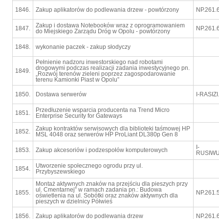
1846.
Zakup aplikatorów do podlewania drzew - powtórzony
NP.261.
Zakup i dostawa Notebooków wraz z oprogramowaniem
1847.
NP.261.
do Miejskiego Zarządu Dróg w Opolu - powtórzony
1848.
wykonanie paczek - zakup słodyczy
Pełnienie nadzoru inwestorskiego nad robotami
drogowymi podczas realizacji zadania inwestycyjnego pn.
1849.
„Rozwój terenów zieleni poprzez zagospodarowanie
terenu Kamionki Piast w Opolu”
1850.
Dostawa serwerów
I-RASIZ
Przedłuzenie wsparcia producenta na Trend Micro
1851.
Enterprise Security for Gateways
Zakup kontraktów serwisowych dla biblioteki taśmowej HP
1852.
MSL 4048 oraz serwerów HP ProLiant DL380p Gen 8
I-
1853.
Zakup akcesoriów i podzespołów komputerowych
RUSIWU
Utworzenie społecznego ogrodu przy ul.
1854.
Przybyszewskiego
Montaż aktywnych znaków na przejściu dla pieszych przy
ul. Cmentarnej” w ramach zadania pn.: Budowa
1855.
NP.261.
oświetlenia na ul. Sobótki oraz znaków aktywnych dla
pieszych w dzielnicy Półwieś
1856.
Zakup aplikatorów do podlewania drzew
NP.261.