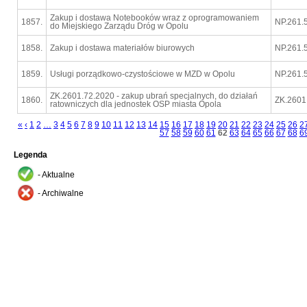
Zakup i dostawa Notebooków wraz z oprogramowaniem
1857.
NP.261.
do Miejskiego Zarządu Dróg w Opolu
1858.
Zakup i dostawa materiałów biurowych
NP.261.
1859.
Usługi porządkowo-czystościowe w MZD w Opolu
NP.261.
ZK.2601.72.2020 - zakup ubrań specjalnych, do działań
1860.
ZK.2601
ratowniczych dla jednostek OSP miasta Opola
«
‹
1
2
…
3
4
5
6
7
8
9
10
11
12
13
14
15
16
17
18
19
20
21
22
23
24
25
26
2
57
58
59
60
61
62
63
64
65
66
67
68
6
Legenda
- Aktualne
- Archiwalne