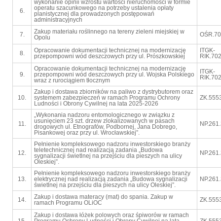
wykonanie opinii wzrostu wartości nieruchomości w formie
operatu szacunkowego na potrzeby ustalenia opłaty
6.
planistycznej dla prowadzonych postępowań
administracyjnych
Zakup materiału roślinnego na tereny zieleni miejskiej w
7.
OŚR.70
Opolu
Opracowanie dokumentacji technicznej na modernizację
ITGK-
8.
przepompowni wód deszczowych przy ul. Prószkowskiej
RIK.702
Opracowanie dokumentacji technicznej na modernizację
ITGK-
9.
przepompowni wód deszczowych przy ul. Wojska Polskiego
RIK.702
wraz z rurociągiem tłocznym
Zakup i dostawa zbiorników na paliwo z dystrybutorem oraz
10.
systemem zabezpieczeń w ramach Programu Ochrony
ZK.555
Ludności i Obrony Cywilnej na lata 2025-2026
„Wykonania nadzoru entomologicznego w związku z
usunięciem 23 szt. drzew zlokalizowanych w pasach
11.
NP.261
drogowych ul. Etnografów, Podbornej, Jana Dobrego,
Pisankowej oraz przy ul. Wrocławskiej”.
Pełnienie kompleksowego nadzoru inwestorskiego branży
teletechnicznej nad realizacją zadania „Budowa
12.
NP.261
sygnalizacji świetlnej na przejściu dla pieszych na ulicy
Oleskiej”.
Pełnienie kompleksowego nadzoru inwestorskiego branży
13.
elektrycznej nad realizacją zadania „Budowa sygnalizacji
NP.261
świetlnej na przejściu dla pieszych na ulicy Oleskiej”.
Zakup i dostawa materacy (mat) do spania. Zakup w
14.
ZK.555
ramach Programu OLiOC
Zakup i dostawa łóżek polowych oraz śpiworów w ramach