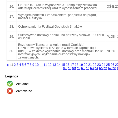
PSP Nr 10 - zakup wyposażenia - kompletny zestaw do
26.
OŚ-E.2
arteterapii ceramicznej wraz z wyposażeniem pracowni
Wynajem podestu z zadaszeniem, podpięcia do prądu,
27.
nadzór elektryka
28.
Ochrona mienia Festiwal Opolskich Smaków
Sukcesywne dostawy nabiału na potrzeby stołówki PLO nr II
29.
PLOII -
w Opolu
Bezpieczny Transport w Aglomeracji Opolskiej -
Rozbudowa systemu ITS Opole w formule zaprojektuj i
30.
buduj - w zakresie wykonania, dostawy oraz montażu tablic
NP.261
informacyjnych i wykonania oraz dostawy naklejek
zewnętrznych.
«
‹
1
2
3
4
5
6
7
8
9
10
…
11
12
13
14
15
16
17
18
19
20
21
22
23
24
25
26
2
57
58
59
60
61
62
63
64
65
66
67
68
Legenda
- Aktualne
- Archiwalne