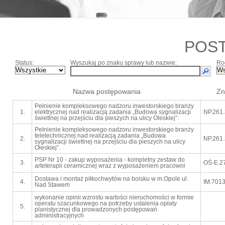
POS
Status:
Wyszukaj po znaku sprawy lub nazwie:
Ro
Nazwa postępowania
Zn
Pełnienie kompleksowego nadzoru inwestorskiego branży
1.
elektrycznej nad realizacją zadania „Budowa sygnalizacji
NP.261
świetlnej na przejściu dla pieszych na ulicy Oleskiej”.
Pełnienie kompleksowego nadzoru inwestorskiego branży
teletechnicznej nad realizacją zadania „Budowa
2.
NP.261
sygnalizacji świetlnej na przejściu dla pieszych na ulicy
Oleskiej”.
PSP Nr 10 - zakup wyposażenia - kompletny zestaw do
3.
OŚ-E.2
arteterapii ceramicznej wraz z wyposażeniem pracowni
Dostawa i montaż piłkochwytów na boisku w m.Opole ul.
4.
IM.7013
Nad Stawem
wykonanie opinii wzrostu wartości nieruchomości w formie
operatu szacunkowego na potrzeby ustalenia opłaty
5.
planistycznej dla prowadzonych postępowań
administracyjnych