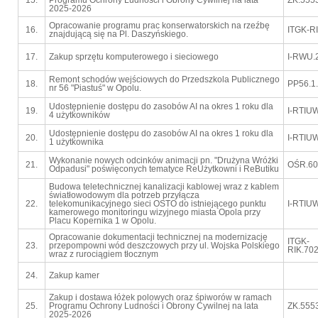
15.
Programu Ochrony Ludności i Obrony Cywilnej na lata
ZK.555
2025-2026
Opracowanie programu prac konserwatorskich na rzeźbę
16.
ITGK-R
znajdującą się na Pl. Daszyńskiego.
17.
Zakup sprzętu komputerowego i sieciowego
I-RWU.
Remont schodów wejściowych do Przedszkola Publicznego
18.
PP56.1
nr 56 "Piastuś" w Opolu.
Udostępnienie dostępu do zasobów AI na okres 1 roku dla
19.
I-RTIU
4 użytkowników
Udostępnienie dostępu do zasobów AI na okres 1 roku dla
20.
I-RTIU
1 użytkownika
Wykonanie nowych odcinków animacji pn. "Drużyna Wróżki
21.
OŚR.60
Odpadusi" poświęconych tematyce ReUżytkowni i ReButiku
Budowa teletechnicznej kanalizacji kablowej wraz z kablem
światłowodowym dla potrzeb przyłącza
22.
telekomunikacyjnego sieci OSTO do istniejącego punktu
I-RTIU
kamerowego monitoringu wizyjnego miasta Opola przy
Placu Kopernika 1 w Opolu.
Opracowanie dokumentacji technicznej na modernizację
ITGK-
23.
przepompowni wód deszczowych przy ul. Wojska Polskiego
RIK.702
wraz z rurociągiem tłocznym
24.
Zakup kamer
Zakup i dostawa łóżek polowych oraz śpiworów w ramach
25.
Programu Ochrony Ludności i Obrony Cywilnej na lata
ZK.555
2025-2026