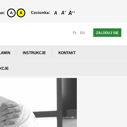
Czcionka:
st:
A
A
PL
EN
ZALOGUJ SIĘ
LAMIN
INSTRUKCJE
KONTAKT
KCJE