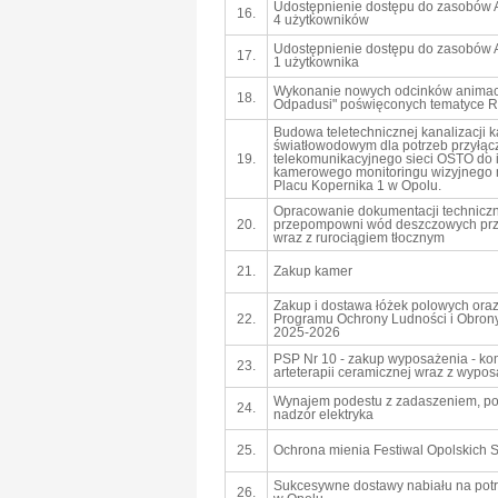
Udostępnienie dostępu do zasobów AI
16.
4 użytkowników
Udostępnienie dostępu do zasobów AI
17.
1 użytkownika
Wykonanie nowych odcinków animacj
18.
Odpadusi" poświęconych tematyce R
Budowa teletechnicznej kanalizacji 
światłowodowym dla potrzeb przyłąc
19.
telekomunikacyjnego sieci OSTO do 
kamerowego monitoringu wizyjnego 
Placu Kopernika 1 w Opolu.
Opracowanie dokumentacji techniczn
20.
przepompowni wód deszczowych przy
wraz z rurociągiem tłocznym
21.
Zakup kamer
Zakup i dostawa łóżek polowych ora
22.
Programu Ochrony Ludności i Obrony
2025-2026
PSP Nr 10 - zakup wyposażenia - ko
23.
arteterapii ceramicznej wraz z wypo
Wynajem podestu z zadaszeniem, po
24.
nadzór elektryka
25.
Ochrona mienia Festiwal Opolskich
Sukcesywne dostawy nabiału na potrz
26.