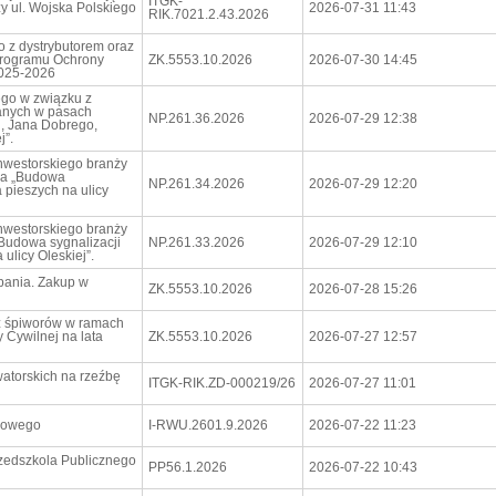
ITGK-
 ul. Wojska Polskiego
2026-07-31 11:43
RIK.7021.2.43.2026
o z dystrybutorem oraz
rogramu Ochrony
ZK.5553.10.2026
2026-07-30 14:45
2025-2026
go w związku z
wanych w pasach
NP.261.36.2026
2026-07-29 12:38
j, Jana Dobrego,
j”.
nwestorskiego branży
nia „Budowa
NP.261.34.2026
2026-07-29 12:20
a pieszych na ulicy
nwestorskiego branży
„Budowa sygnalizacji
NP.261.33.2026
2026-07-29 12:10
 ulicy Oleskiej”.
pania. Zakup w
ZK.5553.10.2026
2026-07-28 15:26
z śpiworów w ramach
 Cywilnej na lata
ZK.5553.10.2026
2026-07-27 12:57
atorskich na rzeźbę
ITGK-RIK.ZD-000219/26
2026-07-27 11:01
ciowego
I-RWU.2601.9.2026
2026-07-22 11:23
zedszkola Publicznego
PP56.1.2026
2026-07-22 10:43