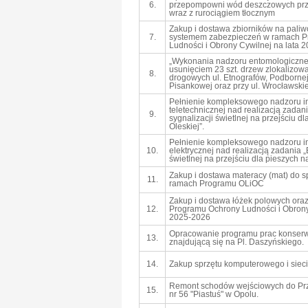
6.
przepompowni wód deszczowych przy
wraz z rurociągiem tłocznym
Zakup i dostawa zbiorników na paliw
7.
systemem zabezpieczeń w ramach P
Ludności i Obrony Cywilnej na lata 
„Wykonania nadzoru entomologiczne
usunięciem 23 szt. drzew zlokalizo
8.
drogowych ul. Etnografów, Podborne
Pisankowej oraz przy ul. Wrocławskie
Pełnienie kompleksowego nadzoru i
teletechnicznej nad realizacją zada
9.
sygnalizacji świetlnej na przejściu dl
Oleskiej”.
Pełnienie kompleksowego nadzoru i
10.
elektrycznej nad realizacją zadania 
świetlnej na przejściu dla pieszych na
Zakup i dostawa materacy (mat) do s
11.
ramach Programu OLiOC
Zakup i dostawa łóżek polowych ora
12.
Programu Ochrony Ludności i Obrony
2025-2026
Opracowanie programu prac konserw
13.
znajdującą się na Pl. Daszyńskiego.
14.
Zakup sprzętu komputerowego i sie
Remont schodów wejściowych do Pr
15.
nr 56 "Piastuś" w Opolu.