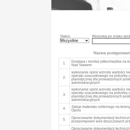
Status:
Wyszukaj po znaku spra
Nazwa postępowan
Dostawa i montaż piłkochwytów na b
1.
Nad Stawem
wykonanie opinii wzrostu wartości n
operatu szacunkowego na potrzeby u
2.
planistycznej dla prowadzonych po
administracyjnych
wykonanie opinii wzrostu wartości n
operatu szacunkowego na potrzeby u
3.
planistycznej dla prowadzonych po
administracyjnych
Zakup materiału roślinnego na tereny 
4.
Opolu
Opracowanie dokumentacji techniczn
5.
przepompowni wód deszczowych przy
Opracowanie dokumentacji techniczn