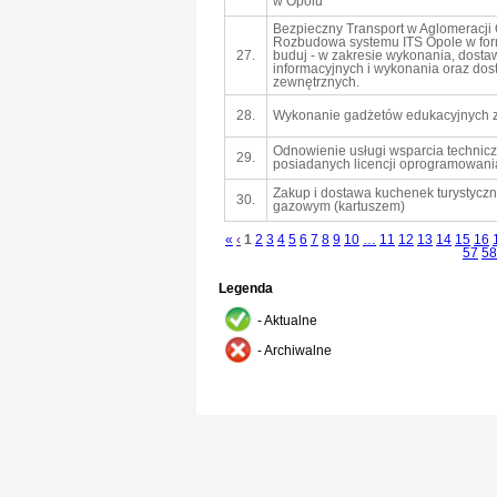
w Opolu
Bezpieczny Transport w Aglomeracji O
Rozbudowa systemu ITS Opole w form
27.
buduj - w zakresie wykonania, dosta
informacyjnych i wykonania oraz dos
zewnętrznych.
28.
Wykonanie gadżetów edukacyjnych z
Odnowienie usługi wsparcia technic
29.
posiadanych licencji oprogramowan
Zakup i dostawa kuchenek turystycz
30.
gazowym (kartuszem)
«
‹
1
2
3
4
5
6
7
8
9
10
…
11
12
13
14
15
16
57
58
Legenda
- Aktualne
- Archiwalne