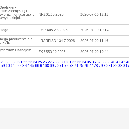
polskiej -
ule zaprojektuj i
wy oraz montażu tablic
NP.261.35.2026
2026-07-10 12:11
tawy naklejek
 logo.
OŚR.605.2.8.2026
2026-07-10 10:14
znego producenta dla
I-RARPiSD.134.7.2026
2026-07-09 11:16
ia FME
nych wraz z nabojem
ZK.5553.10.2026
2026-07-09 10:44
17
18
19
20
21
22
23
24
25
26
27
28
29
30
31
32
33
34
35
36
37
38
39
40
41
42
4
59
60
61
62
63
64
65
66
67
68
69
70
71
72
73
74
75
76
77
78
79
80
81
82
83
84