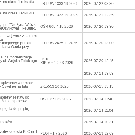
 na okres 1 roku dla
I-RTIUW.1333.19.2026
2026-07-22 08:30
 na okres 1 roku dla
I-RTIUW.1333.19.2026
2026-07-21 12:35
i pn. "Drużyna Wróżki
OŚR.605.4.15.2026
2026-07-20 13:30
eUżytkowni i ReButiku
kablowej wraz z kablem
za
istniejącego punktu
I-RTIUW.2635.11.2026
2026-07-20 13:00
miasta Opola przy
ej na modernizację
ITGK-
 ul. Wojska Polskiego
2026-07-20 12:45
RIK.7021.2.43.2026
2026-07-14 13:53
z śpiworów w ramach
 Cywilnej na lata
ZK.5553.10.2026
2026-07-15 15:13
mpletny zestaw do
OŚ-E.271.32.2026
2026-07-14 11:46
sażeniem pracowni
dpięcia do prądu,
2026-07-14 11:04
 Smaków
2026-07-14 10:31
eby stołówki PLO nr II
PLOII - 1/7/2026
2026-07-13 12:09