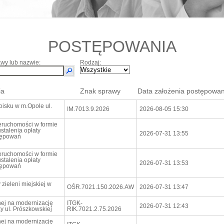
POSTĘPOWANIA
wy lub nazwie:
Rodzaj:
ia
Znak sprawy
Data założenia postępowan
oisku w m.Opole ul.
IM.7013.9.2026
2026-08-05 15:30
ieruchomości w formie
stalenia opłaty
2026-07-31 13:55
stępowań
ieruchomości w formie
stalenia opłaty
2026-07-31 13:53
stępowań
zieleni miejskiej w
OŚR.7021.150.2026.AW
2026-07-31 13:47
ej na modernizację
ITGK-
2026-07-31 12:43
 ul. Prószkowskiej
RIK.7021.2.75.2026
ej na modernizację