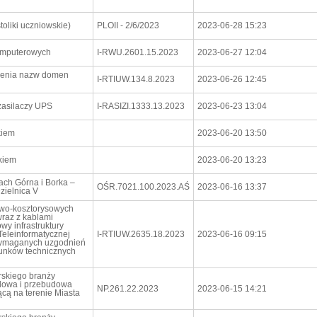
toliki uczniowskie)
PLOII - 2/6/2023
2023-06-28 15:23
omputerowych
I-RWU.2601.15.2023
2023-06-27 12:04
wienia nazw domen
I-RTIUW.134.8.2023
2023-06-26 12:45
zasilaczy UPS
I-RASIZI.1333.13.2023
2023-06-23 13:04
kiem
2023-06-20 13:50
kiem
2023-06-20 13:23
ach Górna i Borka –
OŚR.7021.100.2023.AŚ
2023-06-16 13:37
zielnica V
owo-kosztorysowych
wraz z kablami
y infrastruktury
Teleinformatycznej
I-RTIUW.2635.18.2023
2023-06-16 09:15
wymaganych uzgodnień
runków technicznych
rskiego branży
Budowa i przebudowa
NP.261.22.2023
2023-06-15 14:21
ącą na terenie Miasta