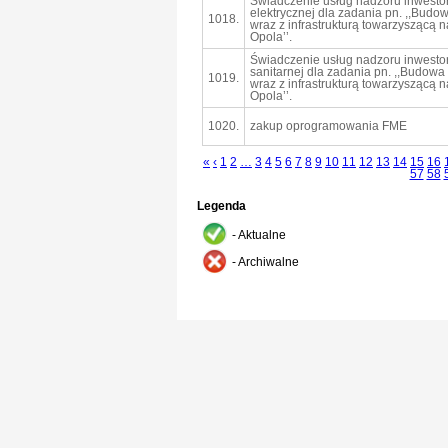
Świadczenie usług nadzoru inwesto
elektrycznej dla zadania pn. ,,Budo
1018.
wraz z infrastrukturą towarzyszącą n
Opola’’.
Świadczenie usług nadzoru inwesto
sanitarnej dla zadania pn. ,,Budow
1019.
wraz z infrastrukturą towarzyszącą n
Opola’’.
1020.
zakup oprogramowania FME
«
‹
1
2
…
3
4
5
6
7
8
9
10
11
12
13
14
15
16
57
58
Legenda
- Aktualne
- Archiwalne