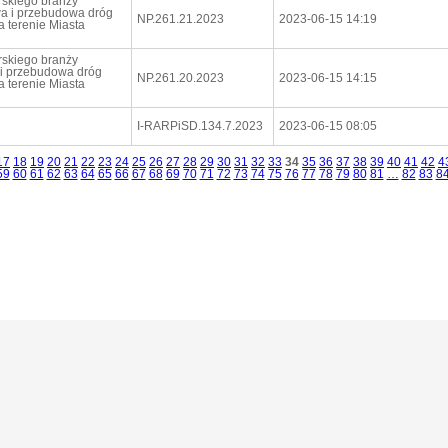
rskiego branży
wa i przebudowa dróg
NP.261.21.2023
2023-06-15 14:19
a terenie Miasta
rskiego branży
a i przebudowa dróg
NP.261.20.2023
2023-06-15 14:15
a terenie Miasta
I-RARPiSD.134.7.2023
2023-06-15 08:05
17
18
19
20
21
22
23
24
25
26
27
28
29
30
31
32
33
34
35
36
37
38
39
40
41
42
4
59
60
61
62
63
64
65
66
67
68
69
70
71
72
73
74
75
76
77
78
79
80
81
…
82
83
8
Powered by Logintrade