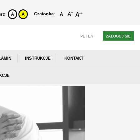
Czcionka:
st:
A
A
PL
EN
ZALOGUJ SIĘ
LAMIN
INSTRUKCJE
KONTAKT
KCJE