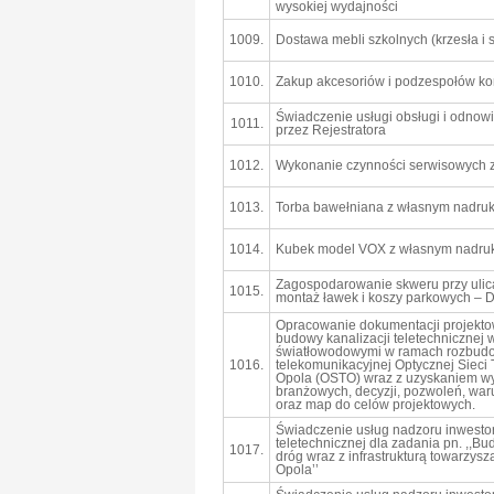
wysokiej wydajności
1009.
Dostawa mebli szkolnych (krzesła i s
1010.
Zakup akcesoriów i podzespołów k
Świadczenie usługi obsługi i odno
1011.
przez Rejestratora
1012.
Wykonanie czynności serwisowych 
1013.
Torba bawełniana z własnym nadru
1014.
Kubek model VOX z własnym nadru
Zagospodarowanie skweru przy ulic
1015.
montaż ławek i koszy parkowych – D
Opracowanie dokumentacji projekt
budowy kanalizacji teletechnicznej 
światłowodowymi w ramach rozbudow
1016.
telekomunikacyjnej Optycznej Sieci 
Opola (OSTO) wraz z uzyskaniem 
branżowych, decyzji, pozwoleń, wa
oraz map do celów projektowych.
Świadczenie usług nadzoru inwesto
teletechnicznej dla zadania pn. ,,
1017.
dróg wraz z infrastrukturą towarzysz
Opola’’