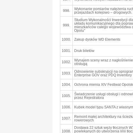
Wykonanie pomiarów natężenia ru
998.
przejazdach kolejowo – drogowych.
Studium Wykonalności Inwestycji d
układu komunikacyjnego dla popraw
999.
mieszkańców całego województwa d
Opolu”
1000.
Zakup dysków WD Elements
1001.
Druk biletów
Wynajem sceny wraz z nagłośnienie
1002.
obsługą
Odnowienie subskrypcji na oprogr
1003.
Enterprise GOV oraz PDQ Inventory
1004.
Ochrona mienia XIV Festiwal Opols
Świadczenie usługi obsługi i odno
1005.
przez Rejestratora
1006.
Kubek model typu SANTA z własny
Remont małej architektury na ścieżk
1007.
rowerowych
Dostawa 22 sztuk węży tłocznych W
1008.
powlekanych do utworzenia linii tł