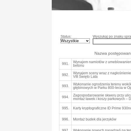
Status:
Wyszukaj po znaku spra
Nazwa postępowan
Wynajem namiotów z umeblowanie
991.
betonu
Wynajem sceny wraz z nagłośnienie
992.
VIII Święto Lata
Wykonanie ogrodzenia terenu wokół 
993.
głębinowych w Parku 800-lecia w O
Zagospodarowanie skweru przy ulic
994.
montaż ławek i koszy parkowych – D
995.
Karty kryptograficzne ID Prime 930n
996.
Montaż budek dla jerzyków
997.
Wykonanie nowych nasadzeń na tere