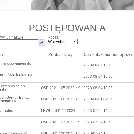
POSTĘPOWANIA
wy lub nazwie:
Rodzaj:
ia
Znak sprawy
Data założenia postępowan
m i mocowaniem do
2023-08-04 11:35
m i oświetleniem na
2023-08-04 11:19
czterech studni
OŚR.7121.105.2023.ŁK
2023-08-04 10:28
polu
ach Górna i Borka –
OŚR.7021.100.2023.AŚ
2023-08-01 09:54
zielnica V
c Thales
I-RWU.2601.17.2023
2023-07-26 14:59
OŚR.7021.127.2023.AŚ
2023-07-24 12:53
nie Dzielnicy IX
OŚR.7021.126.2023.AŚ
2023-07-24 10:53