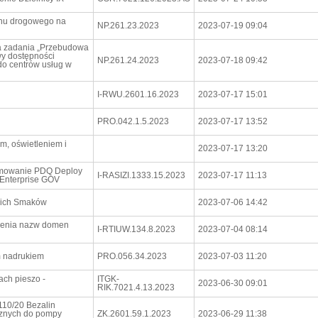
chu drogowego na
NP.261.23.2023
2023-07-19 09:04
la zadania „Przebudowa
y dostępności
NP.261.24.2023
2023-07-18 09:42
o centrów usług w
I-RWU.2601.16.2023
2023-07-17 15:01
PRO.042.1.5.2023
2023-07-17 13:52
m, oświetleniem i
2023-07-17 13:20
amowanie PDQ Deploy
I-RASIZI.1333.15.2023
2023-07-17 11:13
 Enterprise GOV
kich Smaków
2023-07-06 14:42
wienia nazw domen
I-RTIUW.134.8.2023
2023-07-04 08:14
m nadrukiem
PRO.056.34.2023
2023-07-03 11:20
ach pieszo -
ITGK-
2023-06-30 09:01
RIK.7021.4.13.2023
110/20 Bezalin
ocznych do pompy
ZK.2601.59.1.2023
2023-06-29 11:38