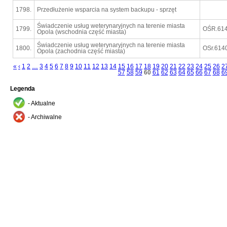
1798.
Przedłużenie wsparcia na system backupu - sprzęt
Świadczenie usług weterynaryjnych na terenie miasta
1799.
OŚR.614
Opola (wschodnia część miasta)
Świadczenie usług weterynaryjnych na terenie miasta
1800.
OSr.614
Opola (zachodnia część miasta)
«
‹
1
2
…
3
4
5
6
7
8
9
10
11
12
13
14
15
16
17
18
19
20
21
22
23
24
25
26
2
57
58
59
60
61
62
63
64
65
66
67
68
6
Legenda
- Aktualne
- Archiwalne