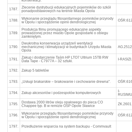
konserwacji.
Zlecenie dystrybucji edukacyjnych pojemników do szkół
1787.
ponadpodstawowych na terenie Miasta Opola
Wykonanie przeglądu fitosanitarnego pomników przyrody
1788.
OŚR.612
w Opolu i sporządzenie opinii dendrologicznej
Produkcja filmu promującego edukacyjne aspekty
1789.
prowadzonej przez miasto Opole gospodarki o obiegu
zamkniętym.
Dwukrotna konserwacja urządzeń wentylacji
1790.
mechanicznej i klimatyzacji w budynkach Urzędu Miasta
AG.2512
Opola
Zakup i dostarczenie Taśm HP LTO7 Ultrium 15TB RW
1791.
I-RASIZ
Data Tape - C7977A – 32 sztuki.
1792.
Zakup 5 tabletów
1793.
„Usługi brakarskie – brakowanie i cechowanie drewna".
OŚR.616
I-
1794.
Zakup akcesoriów i podzespołów komputerowych
RUSIWU.
Dostawa 2000 litrów oleju opałowego do pieca CO
1795.
ZK.2601
Chappee typ. B w remizie OSP Opole Sławice
Wykonanie przeglądu fitosanitarnego pomników przyrody
1796.
OŚR.612
w Opolu i sporządzenie opinii dendrologicznej
1797.
Przedłużenie wsparcia na system backupu - Commvault