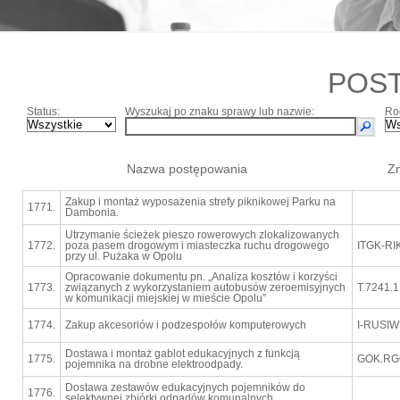
POS
Status:
Wyszukaj po znaku sprawy lub nazwie:
Ro
Nazwa postępowania
Z
Zakup i montaż wyposażenia strefy piknikowej Parku na
1771.
Dambonia.
Utrzymanie ścieżek pieszo rowerowych zlokalizowanych
1772.
poza pasem drogowym i miasteczka ruchu drogowego
ITGK-RI
przy ul. Pużaka w Opolu
Opracowanie dokumentu pn. „Analiza kosztów i korzyści
1773.
związanych z wykorzystaniem autobusów zeroemisyjnych
T.7241.1
w komunikacji miejskiej w mieście Opolu”
1774.
Zakup akcesoriów i podzespołów komputerowych
I-RUSIW
Dostawa i montaż gablot edukacyjnych z funkcją
1775.
GOK.RGO
pojemnika na drobne elektroodpady.
Dostawa zestawów edukacyjnych pojemników do
1776.
selektywnej zbiórki odpadów komunalnych.