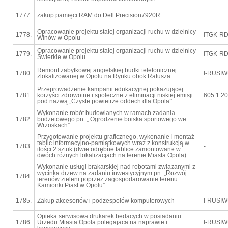
1777.
zakup pamięci RAM do Dell Precision7920R
Opracowanie projektu stałej organizacji ruchu w dzielnicy
1778.
ITGK-RD
Winów w Opolu
Opracowanie projektu stałej organizacji ruchu w dzielnicy
1779.
ITGK-RD
Świerkle w Opolu
Remont zabytkowej angielskiej budki telefonicznej
1780.
I-RUSIW
zlokalizowanej w Opolu na Rynku obok Ratusza
Przeprowadzenie kampanii edukacyjnej pokazującej
1781.
korzyści zdrowotne i społeczne z eliminacji niskiej emisji
605.1.2
pod nazwą „Czyste powietrze oddech dla Opola”
Wykonanie robót budowlanych w ramach zadania
1782.
budżetowego pn. „ Ogrodzenie boiska sportowego we
Wrzoskach”.
Przygotowanie projektu graficznego, wykonanie i montaż
tablic informacyjno-pamiątkowych wraz z konstrukcją w
1783.
-
ilości 2 sztuk (dwie odrębne tablice zamontowane w
dwóch różnych lokalizacjach na terenie Miasta Opola)
Wykonanie usługi brakarskiej nad robotami zwiazanymi z
wycinka drzew na zadaniu inwestycyjnym pn. „Rozwój
1784.
terenów zieleni poprzez zagospodarowanie terenu
Kamionki Piast w Opolu”
1785.
Zakup akcesoriów i podzespołów komputerowych
I-RUSIW
Opieka serwisowa drukarek bedacych w posiadaniu
1786.
Urzedu Miasta Opola polegajaca na naprawie i
I-RUSIW