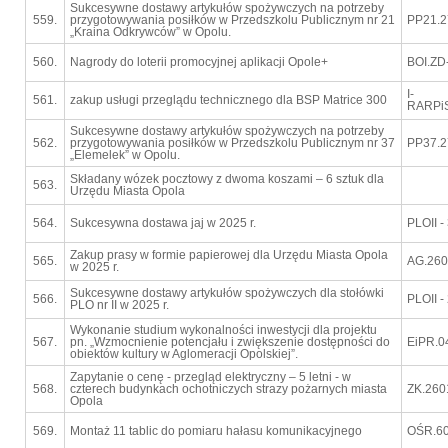
Sukcesywne dostawy artykułów spożywczych na potrzeby
559.
przygotowywania posiłków w Przedszkolu Publicznym nr 21
PP21.2
„Kraina Odkrywców” w Opolu.
560.
Nagrody do loterii promocyjnej aplikacji Opole+
BOI.ZD
I-
561.
zakup usługi przeglądu technicznego dla BSP Matrice 300
RARPiS
Sukcesywne dostawy artykułów spożywczych na potrzeby
562.
przygotowywania posiłków w Przedszkolu Publicznym nr 37
PP37.2
„Elemelek” w Opolu.
Składany wózek pocztowy z dwoma koszami – 6 sztuk dla
563.
Urzędu Miasta Opola
564.
Sukcesywna dostawa jaj w 2025 r.
PLOII -
Zakup prasy w formie papierowej dla Urzędu Miasta Opola
565.
AG.260
w 2025 r.
Sukcesywne dostawy artykułów spożywczych dla stołówki
566.
PLOII -
PLO nr II w 2025 r.
Wykonanie studium wykonalności inwestycji dla projektu
567.
pn. „Wzmocnienie potencjału i zwiększenie dostępności do
EiPR.0
obiektów kultury w Aglomeracji Opolskiej”.
Zapytanie o cenę - przegląd elektryczny – 5 letni - w
568.
czterech budynkach ochotniczych strazy pożarnych miasta
ZK.260
Opola
569.
Montaż 11 tablic do pomiaru hałasu komunikacyjnego
OŚR.60