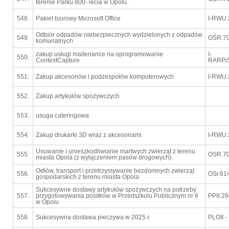
terenie Parku 800- lecia w Opolu.
548.
Pakiet biurowy Microsoft Office
I-RWU.
Odbiór odpadów niebezpiecznych wydzielonych z odpadów
549.
OŚR.70
komunalnych
zakup usługi maitenance na oprogramowanie
I-
550.
ContextCapture
RARPiS
551.
Zakup akcesoriów i podzespołów komputerowych
I-RWU.
552.
Zakup artykułów spożywczych
553.
usuga cateringowa
554.
Zakup drukarki 3D wraz z akcesoriami
I-RWU.
Usuwanie i unieszkodliwianie martwych zwierząt z terenu
555.
OSR.70
miasta Opola (z wyłączeniem pasów drogowych)
Odłów, transport i przetrzymywanie bezdomnych zwierząt
556.
OSr.61
gospodarskich z terenu miasta Opola
Sukcesywne dostawy artykułów spożywczych na potrzeby
557.
przygotowywania posiłków w Przedszkolu Publicznym nr 8
PP8.26
w Opolu
558.
Sukcesywna dostawa pieczywa w 2025 r.
PLOII -