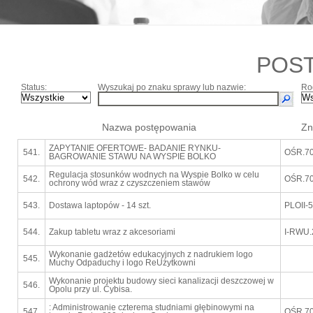
POS
Status:
Wyszukaj po znaku sprawy lub nazwie:
Ro
Nazwa postępowania
Zn
ZAPYTANIE OFERTOWE- BADANIE RYNKU-
541.
OŚR.70
BAGROWANIE STAWU NA WYSPIE BOLKO
Regulacja stosunków wodnych na Wyspie Bolko w celu
542.
OŚR.70
ochrony wód wraz z czyszczeniem stawów
543.
Dostawa laptopów - 14 szt.
PLOII-
544.
Zakup tabletu wraz z akcesoriami
I-RWU.
Wykonanie gadżetów edukacyjnych z nadrukiem logo
545.
Muchy Odpaduchy i logo ReUżytkowni
Wykonanie projektu budowy sieci kanalizacji deszczowej w
546.
Opolu przy ul. Cybisa.
: Administrowanie czterema studniami głębinowymi na
547.
OŚR.70