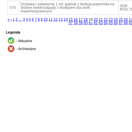
Dostawa i ustawienie 1 szt. gabloty z funkcją pojemnika na
GOK-
570.
drobne elektroodpady z dostępem dla osób
RGO.70
niepełnosprawnych.
«
‹
1
2
…
3
4
5
6
7
8
9
10
11
12
13
14
15
16
17
18
19
20
21
22
23
24
25
26
2
57
58
59
60
61
62
63
64
65
66
67
68
6
Legenda
- Aktualne
- Archiwalne