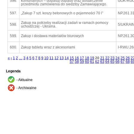
596.
komunalnych – dopasuj odpady oraz dostarczenie
GOK-RGO.
przedmiotu zamówienia do siedziby Zamawiającego.
597.
„Zakup 7 szt. koszy betonowych o pojemności 70 l”
NP.261.3
Zakup na potrzeby realizacji zadań w ramach pomocy
598.
5/UKRAI
uchodźczej - Ukraina.
599.
Zakup i dostawa materiałów biurowych
NP.261.3
600.
Zakup tabletu wraz z akcesoriami
I-RWU.26
«
‹
1
2
…
3
4
5
6
7
8
9
10
11
12
13
14
15
16
17
18
19
20
21
22
23
24
25
26
2
57
58
59
60
61
62
63
64
65
66
67
68
6
Legenda
- Aktualne
- Archiwalne