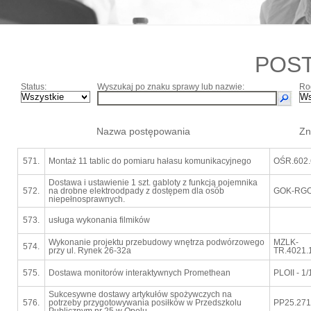
POS
Status:
Wyszukaj po znaku sprawy lub nazwie:
Ro
Nazwa postępowania
Zn
571.
Montaż 11 tablic do pomiaru hałasu komunikacyjnego
OŚR.602.
Dostawa i ustawienie 1 szt. gabloty z funkcją pojemnika
572.
na drobne elektroodpady z dostępem dla osób
GOK-RGO.
niepełnosprawnych.
573.
usługa wykonania filmików
Wykonanie projektu przebudowy wnętrza podwórzowego
MZLK-
574.
przy ul. Rynek 26-32a
TR.4021.
575.
Dostawa monitorów interaktywnych Promethean
PLOII - 1
Sukcesywne dostawy artykułów spożywczych na
576.
potrzeby przygotowywania posiłków w Przedszkolu
PP25.271