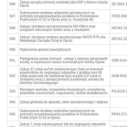
Zakup sprzętu ochrony osobistej dla OSP z terenu miasta
586.
ZK.2601.
Opola
Sukcesywne dostawy artykułów spożywczych na
587.
potrzeby przygotowywania posiłków w Przedszkolu
PP20.260
Publicznym nr 20 w Opolu przy ul. Grudzicka 48.
Zakup i dostawa oprogramowania MS Office oraz
588.
NP.261.3
urządzeń sieciowych switch wraz z modułami
Zakup i dostawa zestawu geodezyjnego GNSS RTK dla
589.
NP.261.3
Miejskiego Zarządu Dróg w Opolu
590.
Wykonanie girland zewnętrznych
Pielęgnacja upraw leśnych - usługi z zakresu gospodarki
591.
OŚR.6164
leśnej, w wybranych lasach komunalnych Gminy Opole.
Zakup 37 sztuk puf do siedzenia typu Sako w kolorach
pojemników do segregacji odpadów z grafiką oraz 60
592.
sztuk poduszek do siedzenia typu krążek (10 sztuk w
GOK-RGO.
zestawie) wraz z dostarczeniem przedmiotu umowy do
siedziby Zamawiającego
Wynajem namiotu, kompletów biesiadnych, oświetlenia,
593.
PS.8120.
podestów scenicznych, nagrzewnic, stołów dodatkowych.
594.
Zakup gimbala do aparatu, stołu bezcieniowego i statywu
Sukcesywne dostawy artykułów spożywczych na
595.
potrzeby przygotowywania posiłków w Przedszkolu
PP63.271
Publicznym nr 63 w Opolu.
Zakup 7 sztuk edukacyjnych kół do segregacji odpadów