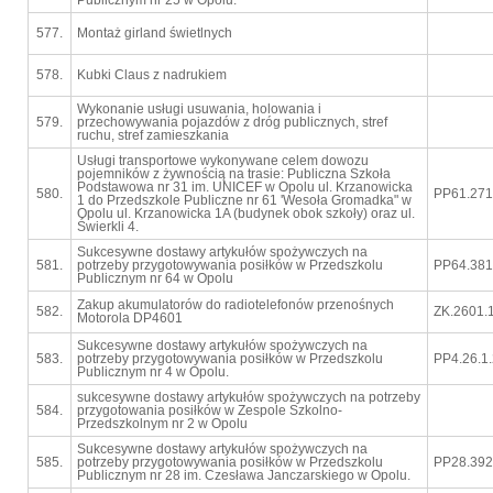
Publicznym nr 25 w Opolu.
577.
Montaż girland świetlnych
578.
Kubki Claus z nadrukiem
Wykonanie usługi usuwania, holowania i
579.
przechowywania pojazdów z dróg publicznych, stref
ruchu, stref zamieszkania
Usługi transportowe wykonywane celem dowozu
pojemników z żywnością na trasie: Publiczna Szkoła
Podstawowa nr 31 im. UNICEF w Opolu ul. Krzanowicka
580.
PP61.271
1 do Przedszkole Publiczne nr 61 'Wesoła Gromadka" w
Opolu ul. Krzanowicka 1A (budynek obok szkoły) oraz ul.
Świerkli 4.
Sukcesywne dostawy artykułów spożywczych na
581.
potrzeby przygotowywania posiłków w Przedszkolu
PP64.381
Publicznym nr 64 w Opolu
Zakup akumulatorów do radiotelefonów przenośnych
582.
ZK.2601.
Motorola DP4601
Sukcesywne dostawy artykułów spożywczych na
583.
potrzeby przygotowywania posiłków w Przedszkolu
PP4.26.1
Publicznym nr 4 w Opolu.
sukcesywne dostawy artykułów spożywczych na potrzeby
584.
przygotowania posiłków w Zespole Szkolno-
Przedszkolnym nr 2 w Opolu
Sukcesywne dostawy artykułów spożywczych na
585.
potrzeby przygotowywania posiłków w Przedszkolu
PP28.392
Publicznym nr 28 im. Czesława Janczarskiego w Opolu.