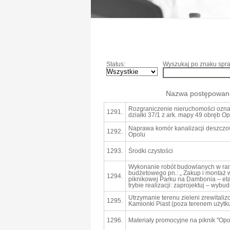
Status:
Wyszukaj po znaku spra
Nazwa postępowan
Rozgraniczenie nieruchomości ozn
1291.
działki 37/1 z ark. mapy 49 obręb O
Naprawa komór kanalizacji deszczowe
1292.
Opolu
1293.
Środki czystości
Wykonanie robót budowlanych w ra
budżetowego pn.: „ Zakup i montaż 
1294.
piknikowej Parku na Dambonia – etap 
trybie realizacji: zaprojektuj – wybud
Utrzymanie terenu zieleni zrewitali
1295.
Kamionki Piast (poza terenem użytk
1296.
Materiały promocyjne na piknik "Opo