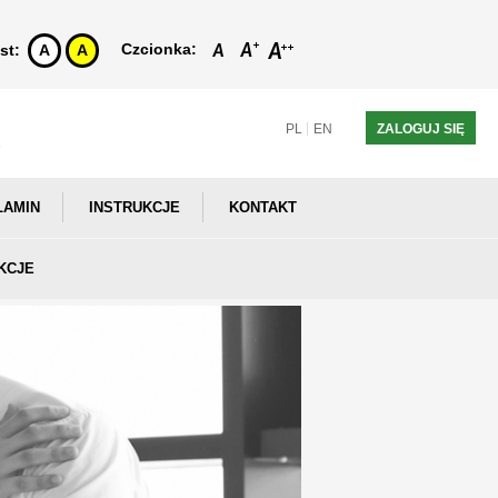
Czcionka:
st:
A
A
PL
EN
ZALOGUJ SIĘ
LAMIN
INSTRUKCJE
KONTAKT
KCJE