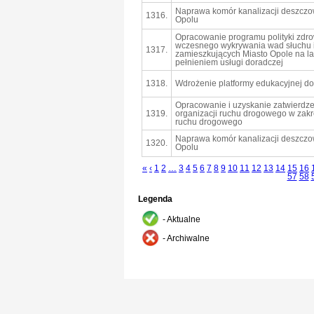
Naprawa komór kanalizacji deszczowe
1316.
Opolu
Opracowanie programu polityki zdr
wczesnego wykrywania wad słuchu i
1317.
zamieszkujących Miasto Opole na l
pełnieniem usługi doradczej
1318.
Wdrożenie platformy edukacyjnej d
Opracowanie i uzyskanie zatwierdzen
1319.
organizacji ruchu drogowego w zak
ruchu drogowego
Naprawa komór kanalizacji deszczowe
1320.
Opolu
«
‹
1
2
…
3
4
5
6
7
8
9
10
11
12
13
14
15
16
57
58
Legenda
- Aktualne
- Archiwalne