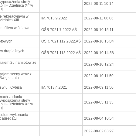
wyposażenia strefy
2022-08-11 10:14
II - Dzielnica XI” w
uj.
ie rekreacyjnym w
IM.7013.9.2022
2022-08-11 08:06
ielnica XIII
ku śliwa wiśniowa
OŚR.7021.7.2022.AŚ
2022-08-10 15:11
etowych
OŚR.7021.112.2022.AŚ
2022-08-10 15:04
ów drapieżnych
OŚR.7021.113.2022.AŚ
2022-08-10 14:58
ynajem 25 namiotów ze
2022-08-10 12:24
najem sceny wraz z
2022-08-10 11:50
Święto Lata
 w ul. Cybisa
IM.7013.4.2021
2022-08-09 11:50
mach zadania
wyposażenia strefy
2022-08-05 11:35
II - Dzielnica XI” w
uj.
 celem wykonania
z agregatu
2022-08-04 10:54
2022-08-02 08:27