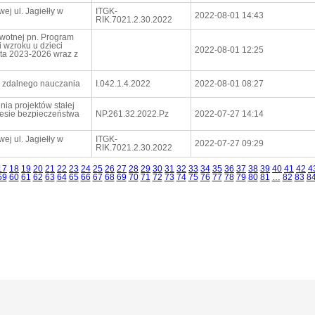
j ul. Jagiełły w
ITGK-
2022-08-01 14:43
RIK.7021.2.30.2022
owotnej pn. Program
 wzroku u dzieci
2022-08-01 12:25
ata 2023-2026 wraz z
o zdalnego nauczania
I.042.1.4.2022
2022-08-01 08:27
ia projektów stałej
resie bezpieczeństwa
NP.261.32.2022.Pz
2022-07-27 14:14
j ul. Jagiełły w
ITGK-
2022-07-27 09:29
RIK.7021.2.30.2022
17
18
19
20
21
22
23
24
25
26
27
28
29
30
31
32
33
34
35
36
37
38
39
40
41
42
4
59
60
61
62
63
64
65
66
67
68
69
70
71
72
73
74
75
76
77
78
79
80
81
…
82
83
8