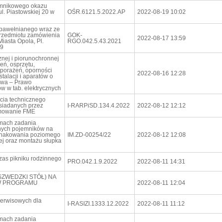
omnikowego okazu
l. Piastowskiej 20 w
OŚR.6121.5.2022.AP
2022-08-19 10:02
 bawełnianego wraz ze
rzedmiotu zamówienia
GOK-
2022-08-17 13:59
iasta Opola, Pl.
RGO.042.5.43.2021
29
znej i piorunochronnej
eń, osprzętu,
 porażeń, oporności
2022-08-16 12:28
talacji i aparatów o
tawa – Prawo
w w tab. elektrycznych
cia technicznego
siadanych przez
I-RARPiSD.134.4.2022
2022-08-12 12:12
amowanie FME
mach zadania
ych pojemników na
znakowania poziomego
IM.ZD-00254/22
2022-08-12 12:08
ej oraz montażu słupka
zas pikniku rodzinnego
PRO.042.1.9.2022
2022-08-11 14:31
ZWEDZKI STÓŁ) NA
W PROGRAMU
2022-08-11 12:04
serwisowych dla
I-RASIZI.1333.12.2022
2022-08-11 11:12
mach zadania