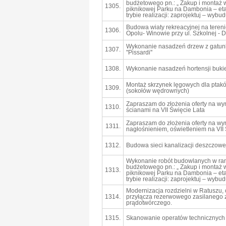
budżetowego pn.: „ Zakup i montaż 
1305.
piknikowej Parku na Dambonia – etap 
trybie realizacji: zaprojektuj – wybud
Budowa wiaty rekreacyjnej na teren
1306.
Opolu- Winowie przy ul. Szkolnej - Dz
Wykonanie nasadzeń drzew z gatun
1307.
''Pissardi''
1308.
Wykonanie nasadzeń hortensji buki
Montaż skrzynek lęgowych dla ptak
1309.
(sokołów wędrownych)
Zapraszam do złożenia oferty na w
1310.
ścianami na VII Święcie Lata
Zapraszam do złożenia oferty na wy
1311.
nagłośnieniem, oświetleniem na VII 
1312.
Budowa sieci kanalizacji deszczowej
Wykonanie robót budowlanych w ra
budżetowego pn.: „ Zakup i montaż 
1313.
piknikowej Parku na Dambonia – etap 
trybie realizacji: zaprojektuj – wybud
Modernizacja rozdzielni w Ratuszu,
1314.
przyłącza rezerwowego zasilanego 
prądotwórczego.
1315.
Skanowanie operatów technicznych