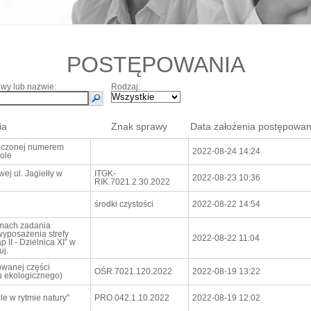
POSTĘPOWANIA
wy lub nazwie:
Rodzaj:
ia
Znak sprawy
Data założenia postępowan
aczonej numerem
2022-08-24 14:24
pole
j ul. Jagiełły w
ITGK-
2022-08-23 10:36
RIK.7021.2.30.2022
środki czystości
2022-08-22 14:54
mach zadania
wyposażenia strefy
2022-08-22 11:04
II - Dzielnica XI” w
uj.
zowanej części
OŚR.7021.120.2022
2022-08-19 13:22
u ekologicznego)
le w rytmie natury"
PRO.042.1.10.2022
2022-08-19 12:02