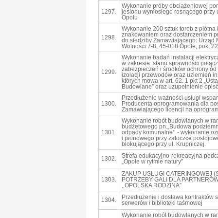
Wykonanie próby obciążeniowej p
1297.
jesionu wyniosłego rosnącego przy u
Opolu
Wykonanie 200 sztuk toreb z płótna
znakowaniem oraz dostarczeniem p
1298.
do siedziby Zamawiającego: Urząd M
Wolności 7-8, 45-018 Opole, pok. 2
Wykonanie badań instalacji elektryc
w zakresie: stanu sprawności połącz
zabezpieczeń i środków ochrony od
1299.
izolacji przewodów oraz uziemień ins
których mowa w art. 62. 1 pkt 2 „Us
Budowlane” oraz uzupełnienie opisó
Przedłużenie ważności usługi wspar
1300.
Producenta oprogramowania dla po
Zamawiającego licencji na oprogr
Wykonanie robót budowlanych w ra
budżetowego pn.„Budowa podziemn
1301.
odpady komunalne’’ - wykonanie o
i pionowego przy zatoczce postojow
blokującego przy ul. Krupniczej.
Strefa edukacyjno-rekreacyjna podc
1302.
„Opole w rytmie natury”
ZAKUP USŁUGI CATERINGOWEJ (S
1303.
POTRZEBY GALI DLA PARTNERÓ
,,OPOLSKA RODZINA”
Przedłużenie i dostawa kontraktów 
1304.
serwerów i biblioteki taśmowej
Wykonanie robót budowlanych w ra