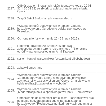
Odbiór przeterminowanych leków (odpady o kodzie 20 01
2287.
31* i 20 01 32) ze zbiórki w aptekach na terenie miasta
Opola
2288.
Zespół Szkół Budowlanych - remont dachu
Wykonanie robót budowlanych w ramach zadania
2289.
budżetowego pn. „ Ogrodzenie boiska sportowego we
Wrzoskach”.
2290.
Ochrona mienia w termninie 26 - 29 lipca 2019 r.
Roboty budowlane związane z rozbudową
2291.
zagospodarowania terenu rekreacyjnego - "Słoneczny
ogród" w parku na osiedlu im. Armii Krajowej
2292.
system kontroli wartowników (system kontroli obchodów)
2293.
zabawki dmuchane
Wykonanie robót budowlanych w ramach zadania
„Zagospodarowanie terenu rekreacyjnego przy siłowni
2294.
zewnętrznej wraz z oświetleniem” Opole- Chmielowice w
trybie realizacji „zaprojektuj – wybuduj”.
Wykonanie robót budowlanych w ramach zadania
2295.
„Modernizacja boiska sportowego” w Opolu - Chmielowice.
Opracowanie dokumentacji projektowo - kosztorysowej oraz
pełnienie nadzoru autorskiego w ramach zadania
2296.
budżetowego: "Rozbudowa monitoringu wizyjnego miasta