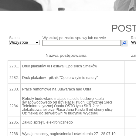
POS
Status:
Wyszukaj po znaku sprawy lub nazwie:
Ro
Nazwa postępowania
Zn
2281.
Druk plakatów Xi Festiwal Opolskich Smaków
2282.
Druk plakatów - piknik "Opole w rytmie natury"
2283.
Prace remontowe na Bulwarach nad Odrą.
Roboty budowlane mające na celu budowę kabla
światłowodowego od istniejącej studni Optycznej Sieci
2284.
Teleinformatycznej Opola OSTO typu SKR-2 nr 1
zlokalizowanej przy Placu Jana Pawła II od strony ulicy
Ozimskiej do serwerowni w budynku Wydziału
2285.
Zakup sprzętu elektronicznego
2286.
Wynajem sceny, nagłośnienia i oświetlenia 27 - 28.07.19