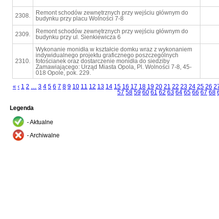
Remont schodów zewnętrznych przy wejściu głównym do
2308.
budynku przy placu Wolności 7-8
Remont schodów zewnętrznych przy wejściu głównym do
2309.
budynku przy ul. Sienkiewicza 6
Wykonanie monidła w kształcie domku wraz z wykonaniem
indywidualnego projektu graficznego poszczególnych
2310.
fotościanek oraz dostarczenie monidła do siedziby
Zamawiającego: Urząd Miasta Opola, Pl. Wolności 7-8, 45-
018 Opole, pok. 229.
«
‹
1
2
…
3
4
5
6
7
8
9
10
11
12
13
14
15
16
17
18
19
20
21
22
23
24
25
26
2
57
58
59
60
61
62
63
64
65
66
67
68
Legenda
- Aktualne
- Archiwalne