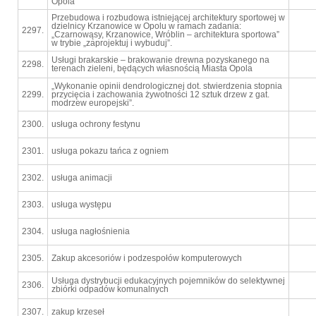
Opola"
Przebudowa i rozbudowa istniejącej architektury sportowej w
dzielnicy Krzanowice w Opolu w ramach zadania:
2297.
„Czarnowąsy, Krzanowice, Wróblin – architektura sportowa”
w trybie „zaprojektuj i wybuduj”.
Usługi brakarskie – brakowanie drewna pozyskanego na
2298.
terenach zieleni, będących własnością Miasta Opola
„Wykonanie opinii dendrologicznej dot. stwierdzenia stopnia
2299.
przycięcia i zachowania żywotności 12 sztuk drzew z gat.
modrzew europejski”.
2300.
usługa ochrony festynu
2301.
usługa pokazu tańca z ogniem
2302.
usługa animacji
2303.
usługa występu
2304.
usługa nagłośnienia
2305.
Zakup akcesoriów i podzespołów komputerowych
Usługa dystrybucji edukacyjnych pojemników do selektywnej
2306.
zbiórki odpadów komunalnych
2307.
zakup krzeseł