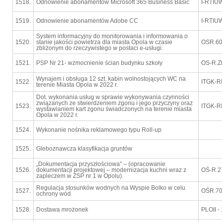
1518.
Odnowienie abonamentów Microsoft 365 Business Basic
I-RTIU
1519.
Odnowienie abonamentów Adobe CC
I-RTIU
System informacyjny do monitorowania i informowania o
1520.
stanie jakości powietrza dla miasta Opola w czasie
OSR.60
zbliżonym do rzeczywistego w postaci e-usługi.
1521.
PSP Nr 21- wzmocnienie ścian budynku szkoły
OS-R.Z
Wynajem i obsługa 12 szt. kabin wolnostojących WC na
1522.
ITGK-R
terenie Miasta Opola w 2022 r.
Dot. wykonania usług w sprawie wykonywania czynności
związanych ze stwierdzeniem zgonu i jego przyczyny oraz
1523.
ITGK-R
wystawianiem kart zgonu świadczonych na terenie miasta
Opola w 2022 r.
1524.
Wykonanie nośnika reklamowego typu Roll-up
1525.
Gleboznawcza klasyfikacja gruntów
„Dokumentacja przyszłościowa” – (opracowanie
1526.
dokumentacji projektowej – modernizacja kuchni wraz z
OŚ-R.2
zapleczem w ZSP nr 1 w Opolu).
Regulacja stosunków wodnych na Wyspie Bolko w celu
1527.
OŚR.70
ochrony wód
1528.
Dostawa mrożonek
PLOII -