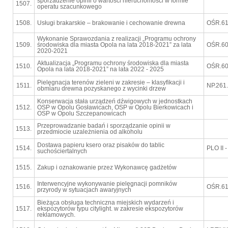
sporzadzenie opinii o wartości nieruchomości w formie
1507.
operatu szacunkowego
1508.
Usługi brakarskie – brakowanie i cechowanie drewna
OŚR.61
Wykonanie Sprawozdania z realizacji „Programu ochrony
1509.
środowiska dla miasta Opola na lata 2018-2021” za lata
OŚR.60
2020-2021
Aktualizacja „Programu ochrony środowiska dla miasta
1510.
OŚR.60
Opola na lata 2018-2021” na lata 2022 - 2025
Pielęgnacja terenów zieleni w zakresie – klasyfikacji i
1511.
NP.261
obmiaru drewna pozyskanego z wycinki drzew
Konserwacja stała urządzeń dźwigowych w jednostkach
1512.
OSP w Opolu Gosławicach, OSP w Opolu Bierkowicach i
OSP w Opolu Szczepanowicach
Przeprowadzanie badań i sporządzanie opinii w
1513.
przedmiocie uzależnienia od alkoholu
Dostawa papieru ksero oraz pisaków do tablic
1514.
PLO II 
suchościertalnych
1515.
Zakup i oznakowanie przez Wykonawcę gadżetów
Interwencyjne wykonywanie pielęgnacji pomników
1516.
OŚR.61
przyrody w sytuacjach awaryjnych
Bieżąca obsługa techniczna miejskich wydarzeń i
1517.
ekspozytorów typu citylight. w zakresie ekspozytorów
reklamowych.