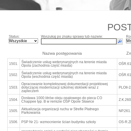
POS
Status:
Wyszukaj po znaku sprawy lub nazwie:
Ro
Nazwa postępowania
Zn
Świadczenie usług weterynaryjnych na terenie miasta
1501.
OŚR.61
Opola (zachodnia część miasta)
Świadczenie usług weterynaryjnych na terenie miasta
1502.
OŚR.61
Opola (wschodnia część miasta)
Opracowanie kompleksowej dokumentacji projektowej
1503.
dotyczącej modernizacji szkolnej stołówki wraz z
PLOII-2
zapleczem
Dostawa 1000 litrów oleju opałowego do pieca CO
1504.
Z.K.26
Chappee typ. B w remizie OSP Opole Sławice
Aktualizacja organizacji ruchu w Strefie Płatnego
1505.
NP.261
Parkowania
1506.
PSP Nr 21- wzmocnienie ścian budynku szkoły
OS-R.Z