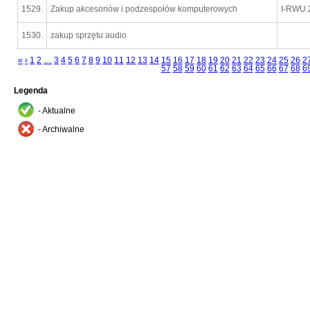
1529.
Zakup akcesoriów i podzespołów komputerowych
I-RWU.
1530.
zakup sprzętu audio
«
‹
1
2
…
3
4
5
6
7
8
9
10
11
12
13
14
15
16
17
18
19
20
21
22
23
24
25
26
2
57
58
59
60
61
62
63
64
65
66
67
68
6
Legenda
- Aktualne
- Archiwalne