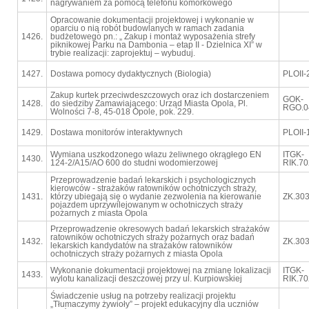
nagrywaniem za pomocą telefonu komórkowego
Opracowanie dokumentacji projektowej i wykonanie w
oparciu o nią robót budowlanych w ramach zadania
1426.
budżetowego pn.: „ Zakup i montaż wyposażenia strefy
piknikowej Parku na Dambonia – etap II - Dzielnica XI” w
trybie realizacji: zaprojektuj – wybuduj.
1427.
Dostawa pomocy dydaktycznych (Biologia)
PLOII-
Zakup kurtek przeciwdeszczowych oraz ich dostarczeniem
GOK-
1428.
do siedziby Zamawiającego: Urząd Miasta Opola, Pl.
RGO.0
Wolności 7-8, 45-018 Opole, pok. 229.
1429.
Dostawa monitorów interaktywnych
PLOII-
Wymiana uszkodzonego włazu żeliwnego okrągłego EN
ITGK-
1430.
124-2/A15/AO 600 do studni wodomierzowej
RIK.70
Przeprowadzenie badań lekarskich i psychologicznych
kierowców - strażaków ratowników ochotniczych straży,
1431.
którzy ubiegają się o wydanie zezwolenia na kierowanie
ZK.303
pojazdem uprzywilejowanym w ochotniczych straży
pożarnych z miasta Opola
Przeprowadzenie okresowych badań lekarskich strażaków
ratowników ochotniczych straży pożarnych oraz badań
1432.
ZK.303
lekarskich kandydatów na strażaków ratowników
ochotniczych straży pożarnych z miasta Opola
Wykonanie dokumentacji projektowej na zmianę lokalizacji
ITGK-
1433.
wylotu kanalizacji deszczowej przy ul. Kurpiowskiej
RIK.70
Świadczenie usług na potrzeby realizacji projektu
„Tłumaczymy żywioły” – projekt edukacyjny dla uczniów