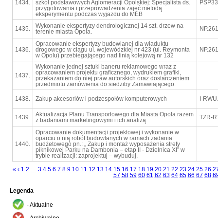
1434.
szkół podstawowych Aglomeracji Opolskiej: Specjalista ds.
PSP33.
przygotowania i przeprowadzenia zajęć metodą
eksperymentu podczas wyjazdu do MEB
Wykonanie ekspertyzy dendrologicznej 14 szt. drzew na
1435.
NP.261
terenie miasta Opola.
Opracowanie ekspertyzy budowlanej dla wiaduktu
1436.
drogowego w ciągu ul. wojewódzkiej nr 423 (ul. Reymonta
NP.261
w Opolu) przebiegającego nad linią kolejową nr 132
Wykonanie jednej sztuki baneru reklamowego wraz z
opracowaniem projektu graficznego, wydrukiem grafiki,
1437.
przekazaniem do niej praw autorskich oraz dostarczeniem
przedmiotu zamówienia do siedziby Zamawiającego.
1438.
Zakup akcesoriów i podzespołów komputerowych
I-RWU
Aktualizacja Planu Transportowego dla Miasta Opola razem
1439.
TZR-R
z badaniami marketingowymi i ich analizą
Opracowanie dokumentacji projektowej i wykonanie w
oparciu o nią robót budowlanych w ramach zadania
1440.
budżetowego pn.: „ Zakup i montaż wyposażenia strefy
piknikowej Parku na Dambonia – etap II - Dzielnica XI” w
trybie realizacji: zaprojektuj – wybuduj.
«
‹
1
2
…
3
4
5
6
7
8
9
10
11
12
13
14
15
16
17
18
19
20
21
22
23
24
25
26
2
57
58
59
60
61
62
63
64
65
66
67
68
6
Legenda
- Aktualne