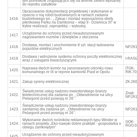
tym pomników znajdujących się na terenie zieleni wpisanej
do rejestru zabytków
Opracowanie dokumentacji projektowej i wykonanie w
oparciu o nią robót budowlanych w ramach zadania
1416.
budżetowego pn.: „ Zakup i montaż wyposażenia strefy
piknikowej Parku na Dambonia – etap II - Dzielnica XI” w
trybie realizacji: zaprojektuj – wybuduj.
Urządzenie do ochrony przed nieautoryzowanym
1417.
nagrywaniem rozmów i dźwięków z otoczenia
Dostawa, montaż i uruchomienie 8 szt. stacji ładowania
1418.
NP.261
pojazdów elektrycznych
Dostawa i wdrożenie systemu ochrony poczty elektronicznej
1419.
I-RASI
wraz z usługami towarzyszącymi
Naprawa dwóch komór na zarurowanym odcinku rowu
ITGK-
1420.
komunalnego nr IX w rejonie kamionki Piast w Opolu
RIK.70
1421.
Zakup syreny elektronicznej
ZK.260
Świadczenie usług nadzoru inwestorskiego branży
Znak:
1422.
teletechnicznej dla zadania pn. ,,Odwodnienie na ulicy
NP.261
Pelargonii przed posesją nr 26’’.
Świadczenie usług nadzoru inwestorskiego branży
1423.
sanitarnej dla zadania pn. ,,Odwodnienie na ulicy
NP.261
Pelargonii przed posesją nr 26’’.
Wykonanie dwóch nośników reklamowych typu Winder w
GOK-
1424.
ramach projektu „Eko-nawyki dobre praktyki - gospodarka o
RGO.0
obiegu zamkniętym”
Urządzenie do ochrony przed nieautoryzowanym
1425.