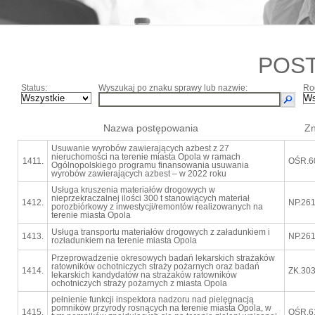
POS
Status:
Wyszukaj po znaku sprawy lub nazwie:
Ro
Nazwa postępowania
Zn
Usuwanie wyrobów zawierających azbest z 27
nieruchomości na terenie miasta Opola w ramach
1411.
OŚR.6
Ogólnopolskiego programu finansowania usuwania
wyrobów zawierających azbest – w 2022 roku
Usługa kruszenia materiałów drogowych w
nieprzekraczalnej ilości 300 t stanowiących materiał
1412.
NP.261
porozbiórkowy z inwestycji/remontów realizowanych na
terenie miasta Opola
Usługa transportu materiałów drogowych z załadunkiem i
1413.
NP.261
rozładunkiem na terenie miasta Opola
Przeprowadzenie okresowych badań lekarskich strażaków
ratowników ochotniczych straży pożarnych oraz badań
1414.
ZK.303
lekarskich kandydatów na strażaków ratowników
ochotniczych straży pożarnych z miasta Opola
pełnienie funkcji inspektora nadzoru nad pielęgnacją
pomników przyrody rosnących na terenie miasta Opola, w
1415.
OŚR.6