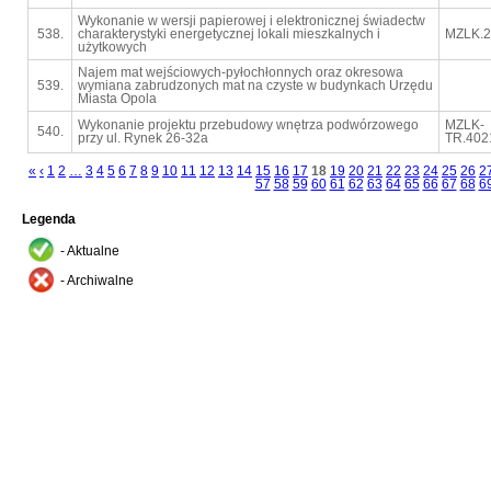
Wykonanie w wersji papierowej i elektronicznej świadectw
538.
charakterystyki energetycznej lokali mieszkalnych i
MZLK.2
użytkowych
Najem mat wejściowych-pyłochłonnych oraz okresowa
539.
wymiana zabrudzonych mat na czyste w budynkach Urzędu
Miasta Opola
Wykonanie projektu przebudowy wnętrza podwórzowego
MZLK-
540.
przy ul. Rynek 26-32a
TR.402
«
‹
1
2
…
3
4
5
6
7
8
9
10
11
12
13
14
15
16
17
18
19
20
21
22
23
24
25
26
2
57
58
59
60
61
62
63
64
65
66
67
68
6
Legenda
- Aktualne
- Archiwalne