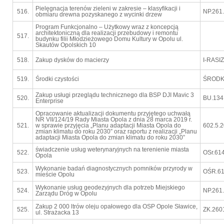
Pielęgnacja terenów zieleni w zakresie – klasyfikacji i
516.
NP.261
obmiaru drewna pozyskanego z wycinki drzew
Program Funkcjonalno – Użytkowy wraz z koncepcją
architektoniczną dla realizacji przebudowy i remontu
517.
budynku filii Młodzieżowego Domu Kultury w Opolu ul.
Skautów Opolskich 10
518.
Zakup dysków do macierzy
I-RASIZ
519.
Środki czystości
ŚRODK
Zakup usługi przeglądu technicznego dla BSP DJI Mavic 3
520.
BU.134
Enterprise
Opracowanie aktualizacji dokumentu przyjętego uchwałą
NR VII/124/19 Rady Miasta Opola z dnia 28 marca 2019 r.
521.
w sprawie przyjęcia „Planu adaptacji Miasta Opola do
602.5.
zmian klimatu do roku 2030” oraz raportu z realizacji „Planu
adaptacji Miasta Opola do zmian klimatu do roku 2030”
świadczenie usług weterynaryjnych na terenienie miasta
522.
OSr.61
Opola
Wykonanie badań diagnostycznych pomników przyrody w
523.
OŚR.61
mieście Opolu
Wykonanie usług geodezyjnych dla potrzeb Miejskiego
524.
NP.261
Zarządu Dróg w Opolu
Zakup 2 000 ltrów oleju opałowego dla OSP Opole Sławice,
525.
ZK.260
ul. Strażacka 13