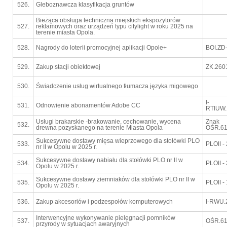
526.
Gleboznawcza klasyfikacja gruntów
Bieżąca obsługa techniczna miejskich ekspozytorów
527.
reklamowych oraz urządzeń typu citylight w roku 2025 na
terenie miasta Opola.
528.
Nagrody do loterii promocyjnej aplikacji Opole+
BOI.ZD
529.
Zakup stacji obiektowej
ZK.260
530.
Świadczenie usług wirtualnego tłumacza języka migowego
I-
531.
Odnowienie abonamentów Adobe CC
RTIUW.
Usługi brakarskie -brakowanie, cechowanie, wycena
Znak
532.
drewna pozyskanego na terenie Miasta Opola
OŚR.61
Sukcesywne dostawy mięsa wieprzowego dla stołówki PLO
533.
PLOII -
nr II w Opolu w 2025 r.
Sukcesywne dostawy nabiału dla stołówki PLO nr II w
534.
PLOII -
Opolu w 2025 r.
Sukcesywne dostawy ziemniaków dla stołówki PLO nr II w
535.
PLOII -
Opolu w 2025 r.
536.
Zakup akcesoriów i podzespołów komputerowych
I-RWU.
Interwencyjne wykonywanie pielęgnacji pomników
537.
OŚR.61
przyrody w sytuacjach awaryjnych