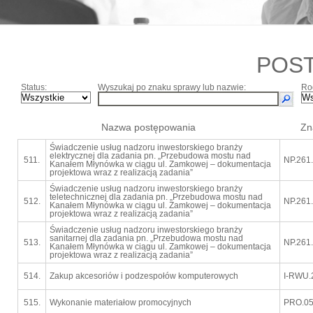
POS
Status:
Wyszukaj po znaku sprawy lub nazwie:
Ro
Nazwa postępowania
Zn
Świadczenie usług nadzoru inwestorskiego branży
elektrycznej dla zadania pn. „Przebudowa mostu nad
511.
NP.261
Kanałem Młynówka w ciągu ul. Zamkowej – dokumentacja
projektowa wraz z realizacją zadania”
Świadczenie usług nadzoru inwestorskiego branży
teletechnicznej dla zadania pn. „Przebudowa mostu nad
512.
NP.261
Kanałem Młynówka w ciągu ul. Zamkowej – dokumentacja
projektowa wraz z realizacją zadania”
Świadczenie usług nadzoru inwestorskiego branży
sanitarnej dla zadania pn. „Przebudowa mostu nad
513.
NP.261
Kanałem Młynówka w ciągu ul. Zamkowej – dokumentacja
projektowa wraz z realizacją zadania”
514.
Zakup akcesoriów i podzespołów komputerowych
I-RWU.
515.
Wykonanie materiałow promocyjnych
PRO.05